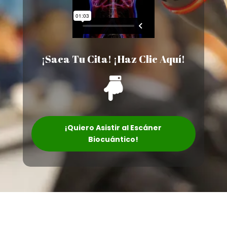
¡Saca Tu Cita! ¡Haz Clic Aquí!

¡Quiero Asistir al Escáner
Biocuántico!