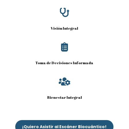

Visión Integral

Toma de Decisiones Informada

Bienestar Integral
¡Quiero Asistir al Escáner Biocuántico!