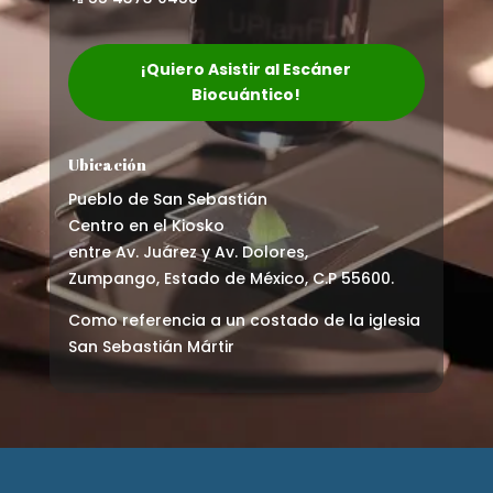
¡Quiero Asistir al Escáner
Biocuántico!
Ubicación
Pueblo de San Sebastián
Centro en el Kiosko
entre Av. Juárez y Av. Dolores,
Zumpango, Estado de México, C.P 55600.
Como referencia a un costado de la iglesia
San Sebastián Mártir