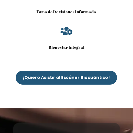
Toma de Decisiones Informada

Bienestar Integral
¡Quiero Asistir al Escáner Biocuántico!