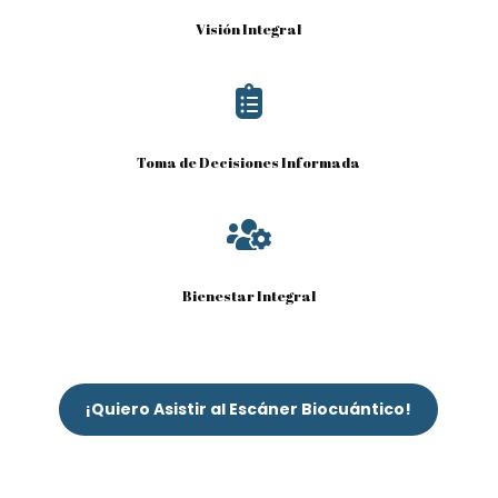
Visión Integral

Toma de Decisiones Informada

Bienestar Integral
¡Quiero Asistir al Escáner Biocuántico!