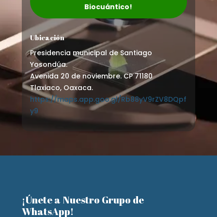
Biocuántico!
Ubicación
Presidencia municipal de Santiago
Yosondúa.
Avenida 20 de noviembre. CP 71180
Tlaxiaco, Oaxaca.
https://maps.app.goo.gl/Rb88yV9rZV8DQpf
y9
¡Únete a Nuestro Grupo de
WhatsApp!