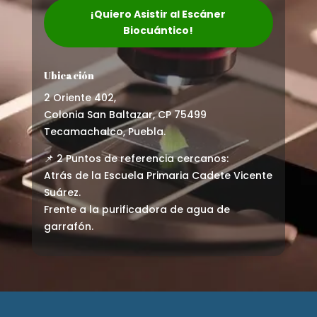
¡Quiero Asistir al Escáner
Biocuántico!
Ubicación
2 Oriente 402,
Colonia San Baltazar, CP 75499
Tecamachalco, Puebla.
📌 2 Puntos de referencia cercanos:
Atrás de la Escuela Primaria Cadete Vicente
Suárez.
Frente a la purificadora de agua de
garrafón.