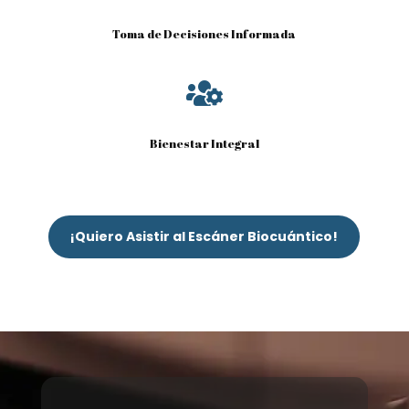
Toma de Decisiones Informada

Bienestar Integral
¡Quiero Asistir al Escáner Biocuántico!