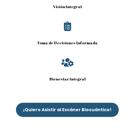
Visión Integral

Toma de Decisiones Informada

Bienestar Integral
¡Quiero Asistir al Escáner Biocuántico!