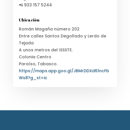
📲 933 157 5244
Ubicación
Román Magaña número 202
Entre calles Santos Degollado y Lerdo de
Tejada
A unos metros del ISSSTE.
Colonia Centro
Paraíso, Tabasco.
https://maps.app.goo.gl/JBMrDDXd61ncFb
Ws8?g_st=ic