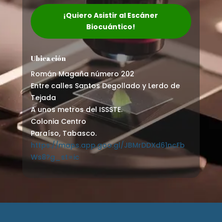
¡Quiero Asistir al Escáner
Biocuántico!
Ubicación
Román Magaña número 202
Entre calles Santos Degollado y Lerdo de
Tejada
A unos metros del ISSSTE.
Colonia Centro
Paraíso, Tabasco.
https://maps.app.goo.gl/JBMrDDXd61ncFb
Ws8?g_st=ic