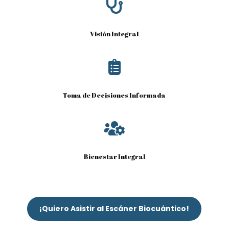

Visión Integral

Toma de Decisiones Informada

Bienestar Integral
¡Quiero Asistir al Escáner Biocuántico!