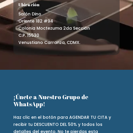
Ubicación
Salón Dino
Oriente 182 #94
Colonia Moctezuma 2da Sección
C.P. 15530
Venustiano Carranza, CDMX.
¡Únete a Nuestro Grupo de
WhatsApp!
Haz clic en el botón para AGENDAR TU CITA y
recibir tu DESCUENTO DEL 50% y todos los
detalles del evento. No te pierdas esta