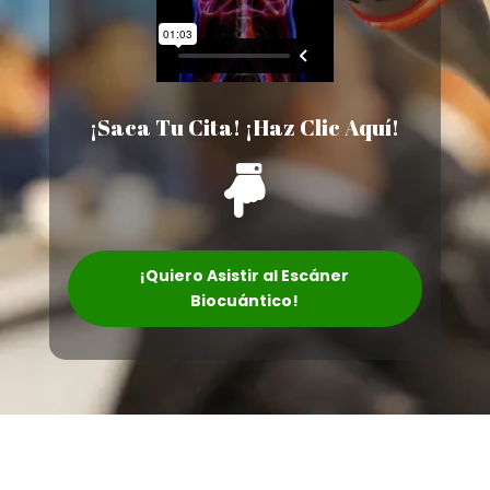
¡Saca Tu Cita! ¡Haz Clic Aquí!

¡Quiero Asistir al Escáner
Biocuántico!