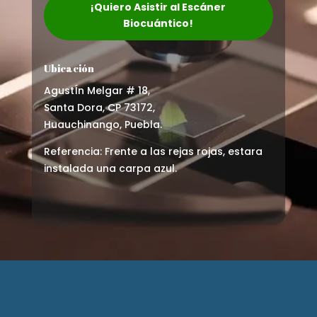
¡Quiero Asistir al Escáner
Biocuántico!
Ubicación
AgustÍn Melgar # 18,
Santa Dora, CP 73172,
Huauchinango, Puebla.
Referencia: Frente a las rejas rojas, estara
instalada una carpa azul.