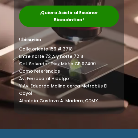
¡Quiero Asistir al Escáner
Biocuántico!
Ubicación
Calle oriente 159 # 3718
Entre norte 72 A y norte 72 B
Col. Salvador Diaz Mirón CP 07400
Como referencias
Av. Ferrocarril Hidalgo
Y Av. Eduardo Molina cerca Metrobús El
Coyol
Alcaldía Gustavo A. Madero, CDMX.