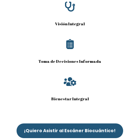

Visión Integral

Toma de Decisiones Informada

Bienestar Integral
¡Quiero Asistir al Escáner Biocuántico!