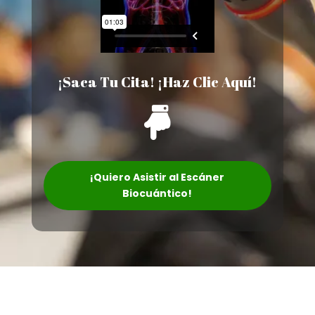
¡Saca Tu Cita! ¡Haz Clic Aquí!

¡Quiero Asistir al Escáner
Biocuántico!