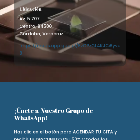
Ubicación
Av. 5 707,
Centro, 94500
Córdoba, Veracruz.
https://maps.app.goo.gl/EvGPzGL4KJCiByvd
8
¡Únete a Nuestro Grupo de
WhatsApp!
Haz clic en el botón para AGENDAR TU CITA y
recibir tu DESCUENTO DEL 50% y todos los