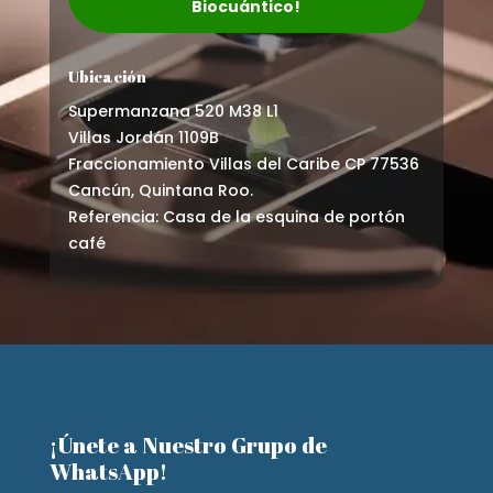
Biocuántico!
Ubicación
Supermanzana 520 M38 L1
Villas Jordán 1109B
Fraccionamiento Villas del Caribe CP 77536
Cancún, Quintana Roo.
Referencia: Casa de la esquina de portón
café
¡Únete a Nuestro Grupo de
WhatsApp!