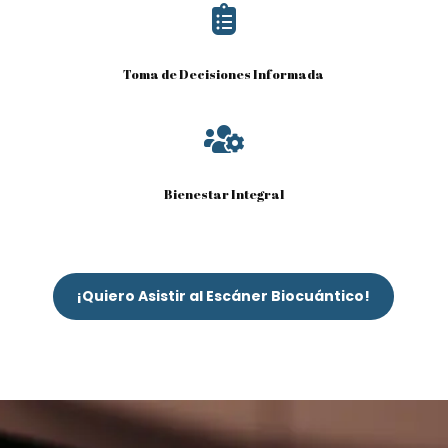

Toma de Decisiones Informada

Bienestar Integral
¡Quiero Asistir al Escáner Biocuántico!