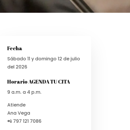
Fecha
Sábado 11 y domingo 12 de julio
del 2026
Horario AGENDA TU CITA
9 a.m. a 4 p.m.
Atiende
Ana Vega
📲 797 121 7086