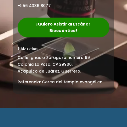
📲 56 4336 8077
¡Quiero Asistir al Escáner
Biocuántico!
Ubicación
Calle Ignacio Zaragoza número 69
Colonia La Poza, CP 39906.
Acapulco de Juárez, Guerrero.
Referencia: Cerca del templo evangélico