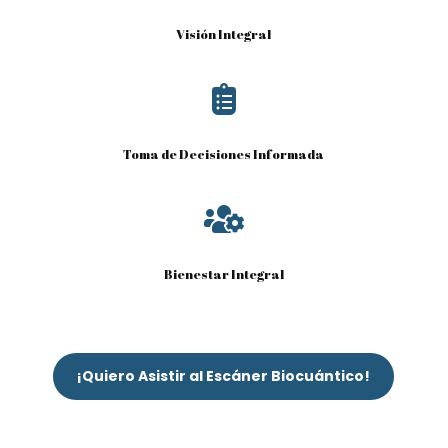
Visión Integral

Toma de Decisiones Informada

Bienestar Integral
¡Quiero Asistir al Escáner Biocuántico!